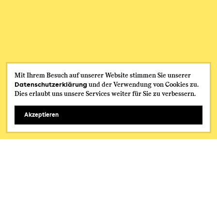
Mit Ihrem Besuch auf unserer Website stimmen Sie unserer
Datenschutzerklärung
und der Verwendung von Cookies zu.
Dies erlaubt uns unsere Services weiter für Sie zu verbessern.
Akzeptieren
Miteinander – Füreinander
Wir alle
Viele Menschen verbinden das Wort «palliativ» mit Krebs,
Morphium, Sterben und Tod. Sie hoffen deshalb, möglichst